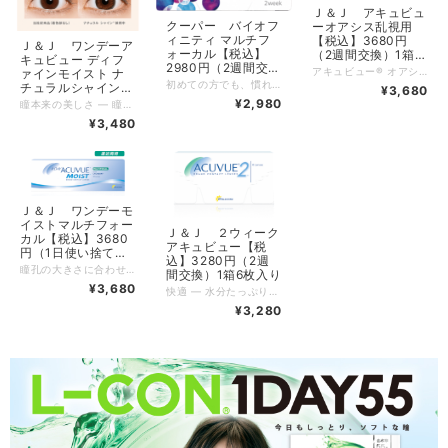
Ｊ＆Ｊ アキュビュ
クーパー バイオフ
ーオアシス乱視用
ィニティ マルチフ
【税込】3680円
Ｊ＆Ｊ ワンデーア
ォーカル【税込】
（2週間交換）1箱6
キュビュー ディフ
2980円（2週間交
枚入り
アキュビュー® オアシス® 乱視用 は、まばたきを科学した独自のアイリッド・スタビライズド・デザイン。数回のまばたきでレンズが乱視の方向にすばやく合致し、さまざまな目の動きに対してもレンズは安定。 ぶれない見え方 ― 寝ながら携帯を見るなど頭が傾くシーンでも乱視とレンズの方向がずれにくいから、いつでもクリアで安定した視界を得られます。 涙と一体化するテクノロジー ― レンズに涙の成分に似た構造の保湿成分を配合したことで、涙と一体化し、乾きからの解放を目指しました。 乾きや疲れの原因のひとつ「摩擦」をゼロに ― レンズの表面の涙が乾きにくく、1日中なめらかな表面を維持します。まばたきの際、まぶたとレンズの摩擦がゼロなので目に負担がかかりません。 快適な装用感 ― レンズのエッジが薄いから、 まばたきの際にまぶたへの刺激が少ない。 UVカット ― 紫外線は目の老化やさまざまなトラブルの原因に。目に影響を及ぼすといわれる紫外線は、目には見えませんが、一年中、さまざまな角度から目に届いています。目に直接つけるコンタクトレンズなら、サングラスの隙間から入り込む紫外線もカット。「瞳にいちばん近い紫外線対策」です。目の健康に配慮して、アキュビュー® のコンタクトレンズは、全製品UVカット。毎日の使用で大切な目を紫外線から守りましょう。 2週間頻回交換 / 終日装用 6枚入り ベースカーブ 8.6mm 直径 14.5mm 球面度数 ±0.00～-6.00 (0.25ステップ) -6.50～-9.00 (0.50ステップ) 円柱度数 -0.75、 -1.25、 -1.75 円柱軸 10° 20° 60° 90° 120° 160° 170° 180° -2.25 10° 20° 90° 160° 170° 180°
ァインモイスト ナ
換）1箱6枚入り
初めての方でも、慣れやすく、自然で快適な見え方を実現。 叶えたのは、独自のレンズデザイン Balanced Progressive® Technology Design バランスド プログレッシブ テクノロジー デザイン 遠くも近くも、くっきりシャープ 遠用・近用光学部をそれぞれ球面設計にすることで、遠くも近くも、くっきりシャープな見え方を提供します。 いつでも自然で快適 中間移行部を非球面設計にし、各光学部サイズを最適化。 視線を切り替えたときの違和感を少なくし、遠くから近くまで、自然な見え方を提供します。 さらに、2週間快適なつけ心地。 汚れに負けない! 2週間、快適なつけ心地へ。 2週間頻回交換 / 終日装用 6枚入り ベースカーブ 8.6mm 直径 14.0mm 球面度数 +6.00D ～ -6.00D（0.25Dステップ） -6.50D ～ -10.00D（0.50Dステップ） 加入度数 +1.00D / +1.50D / +2.00D / +2.50D
チュラルシャイン
¥3,680
【税込】3480円
¥2,980
瞳本来の美しさ ― 瞳の模様をもとにデザインした繊細なラインが瞳になじみやすく、自然に大きく見せながら、本来の美しさをいかします。 選べる7つのデザイン ― ディファイン® ならなりたい印象に合わせて、7つのデザインからお選びいただけます。 なりたい印象に合わせて選べる7つのデザイン うすくてやわらか ― とてもやわらかなレンズ素材でできているから、目に自然になじみます。さらに、薄いレンズエッジが、違和感を低減します。 保湿成分でうるおいキープ ― レンズの中に閉じ込めた「保湿成分」が、１日中レンズから逃げ出さないから、やさしいつけ心地が続きます。 UVカット ― 紫外線は目の老化やさまざまなトラブルの原因に。目に影響を及ぼすといわれる紫外線は、目には見えませんが、一年中、さまざまな角度から目に届いています。目に直接つけるコンタクトレンズなら、サングラスの隙間から入り込む紫外線もカット。「瞳にいちばん近い紫外線対策」です。目の健康に配慮して、アキュビュー® のコンタクトレンズは、全製品UVカット。毎日の使用で大切な目を紫外線から守りましょう。 1日使い捨て / 終日装用 30枚入り ナチュラルシャイン(シャイニーグレー) ベースカーブ 8.5mm パワー範囲 -0.50～-6.00D（0.25ステップ） -6.50～-9.00D（0.50ステップ） ±0.00D,+0.50D,+1.00D (+0.50D、+1.00Dは30枚入りのみ)​ 直径 14.2mm
（1日使い捨て）1箱
¥3,480
30枚入り
Ｊ＆Ｊ ワンデーモ
イストマルチフォー
Ｊ＆Ｊ ２ウィーク
カル【税込】3680
アキュビュー【税
円（1日使い捨て）1
込】3280円（2週
箱30枚入り
瞳孔の大きさに合わせた171パターンの光学部設計 ― 年齢とともに小さく変化していく瞳孔の大きさに合ったレンズで、近くも遠くも自然に見やすく、あなたにぴったりなレンズが見つかります。 保湿成分でうるおいキープ ― 歳を重ねるごとに、目にうるおいを与える涙が減少します。レンズに閉じ込めた「保湿成分」により1日中快適なつけ心地が続きます。 UVカット ― 紫外線は目の老化やさまざまなトラブルの原因に。目に影響を及ぼすといわれる紫外線は、目には見えませんが、1年中、さまざまな角度から目に届いています。目に直接つけるコンタクトレンズなら、サングラスの隙間から入り込む紫外線もカット。「瞳にいちばん近い紫外線対策」です。目の健康に配慮して、アキュビュー® のコンタクトレンズは、全製品UVカット。毎日の使用で大切な目を紫外線から守りましょう。 1日使い捨て / 終日装用 30枚入り ベースカーブ 8.4mm 直径 14.3mm パワー（D）（製作範囲）球面度数 +5.00 ～ -9.00（0.25ステップ） 加入度数 Low:+0.75D ～ +1.25D Mid:+1.50D ～ +1.75D High:+2.00D ～ +2.50D
間交換）1箱6枚入り
¥3,680
快適 ― 水分たっぷりの含有率58%。目にやさしく、つけ心地のいい独自設計。 簡単 ― つけやすく、はずしやすいレンズ。煮沸消毒が不要で毎日のお手入れも簡単。 経済的 ― 1枚で最長2週間使えるので、お求めやすく経済的。 UVカット ― 紫外線は目の老化やさまざまなトラブルの原因に。目に影響を及ぼすといわれる紫外線は、目には見えませんが、1年中、さまざまな角度から目に届いています。目に直接つけるコンタクトレンズなら、サングラスの隙間から入り込む紫外線もカット。「瞳にいちばん近い紫外線対策」です。目の健康に配慮して、アキュビュー® のコンタクトレンズは、全製品UVカット。毎日の使用で大切な目を紫外線から守りましょう。 2週間頻回交換 / 終日装用 ６枚入り ベースカーブ 8.7mm / 8.3mm 直径 14.0mm パワー（D）（製作範囲）-0.50 ～ -6.00（0.25 ステップ） -6.50 ～ -12.00（0.50 ステップ） +0.50 ～ +5.00（0.25 ステップ）
¥3,280